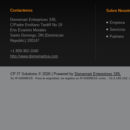
Contactenos
Sobre Nosot
Domemart Enterprises SRL
Empresa
C/Padre Emiliano Tardiff No.19
Servicios
Ens.Evaristo Morales
Santo Domingo, DN (Dominican
Partners
Republic) 100147
+1 809-362-1040
http://www.domemartsa.com
CP IT Solutions © 2026 | Powered by
Domemart Enterprises SRL
Su IP ADDRESS Para la seguridad, se registra su IP ADDRESS como: : 10.4.195.132,