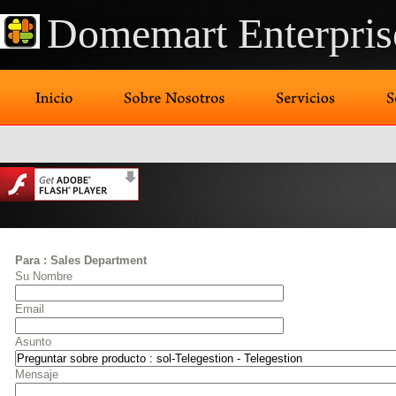
Domemart Enterpris
Para : Sales Department
Su Nombre
Email
Asunto
Mensaje