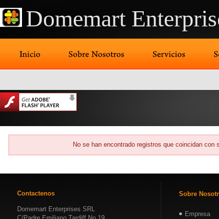
Domemart Enterpris
No se han encontrado registros que coincidan con s
Contactenos
Sobre Nosot
Domemart Enterprises SRL
Empresa
C/Padre Emiliano Tardiff No.19