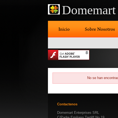
Domemart 
No se han encontrad
Contactenos
Domemart Enterprises SRL
C/Padre Emiliano Tardiff No.19