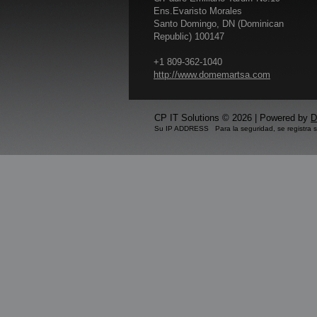
Ens.Evaristo Morales
Santo Domingo, DN (Dominican
Republic) 100147
+1 809-362-1040
http://www.domemartsa.com
CP IT Solutions © 2026 | Powered by
D
Su IP ADDRESS Para la seguridad, se registra 