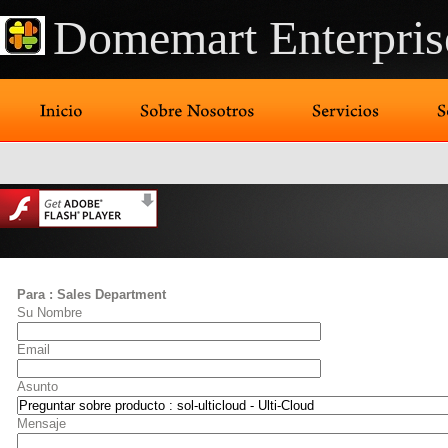
Domemart Enterpris
Para : Sales Department
Su Nombre
Email
Asunto
Mensaje