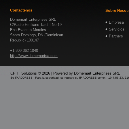
Contactenos
Sobre Nosot
Domemart Enterprises SRL
Empresa
C/Padre Emiliano Tardiff No.19
Servicios
Ens.Evaristo Morales
Santo Domingo, DN (Dominican
Partners
Republic) 100147
+1 809-362-1040
http://www.domemartsa.com
CP IT Solutions © 2026 | Powered by
Domemart Enterprises SRL
Su IP ADDRESS Para la seguridad, se registra su IP ADDRESS como: : 10.4.86.23, 21