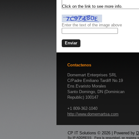
Enter the text of the image above
Contactenos
Domemart Enterprises SRL
C/Padre Emiliano Tardiff No.19
Ens.Evaristo Morales
Santo Domingo, DN (Dominican
Republic) 100147
+1 809-362-1040
http://www.domemartsa.com
CP IT Solutions © 2026 | Powered by
D
Su IP ADDRESS Para la seguridad, se registra 