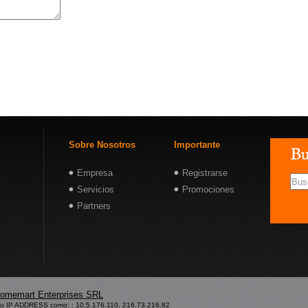
Sobre Nosotros
Importante
Empresa
Registrarse
Servicios
Promociones
Partners
omemart Enterprises SRL
su IP ADDRESS como: : 10.5.176.110, 216.73.216.82