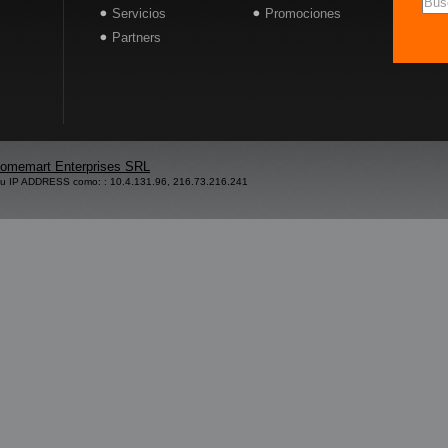
Servicios
Promociones
Partners
omemart Enterprises SRL
su IP ADDRESS como: : 10.4.131.96, 216.73.216.241