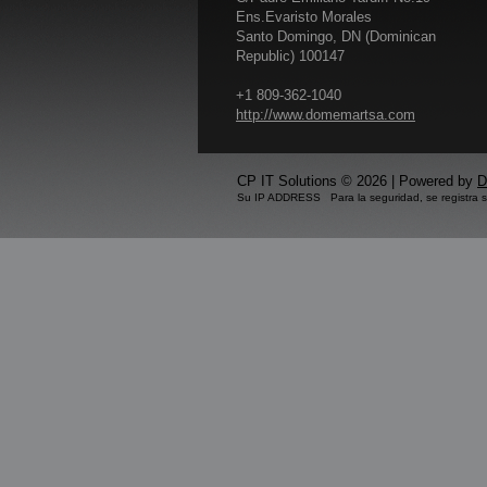
Ens.Evaristo Morales
Santo Domingo, DN (Dominican
Republic) 100147
+1 809-362-1040
http://www.domemartsa.com
CP IT Solutions © 2026 | Powered by
D
Su IP ADDRESS Para la seguridad, se registra 