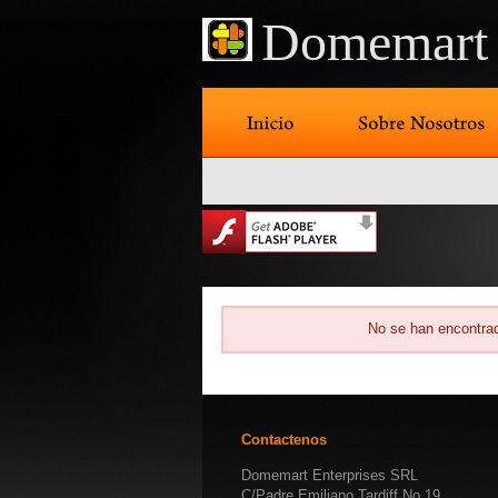
Domemart 
No se han encontrad
Contactenos
Domemart Enterprises SRL
C/Padre Emiliano Tardiff No.19