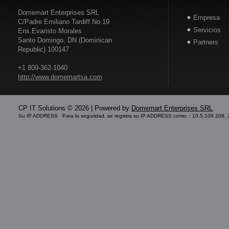
Domemart Enterprises SRL
Empresa
C/Padre Emiliano Tardiff No.19
Servicios
Ens.Evaristo Morales
Santo Domingo, DN (Dominican
Partners
Republic) 100147
+1 809-362-1040
http://www.domemartsa.com
CP IT Solutions © 2026 | Powered by
Domemart Enterprises SRL
Su IP ADDRESS Para la seguridad, se registra su IP ADDRESS como: : 10.5.109.208, 