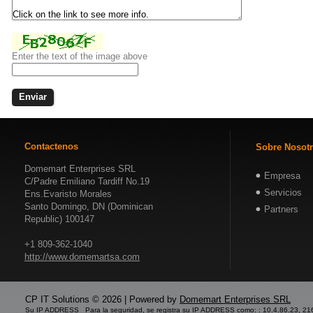
Enter the text of the image above
Contactenos
Sobre Nosot
Domemart Enterprises SRL
Empresa
C/Padre Emiliano Tardiff No.19
Servicios
Ens.Evaristo Morales
Santo Domingo, DN (Dominican
Partners
Republic) 100147
+1 809-362-1040
http://www.domemartsa.com
CP IT Solutions © 2026 | Powered by
Domemart Enterprises SRL
Su IP ADDRESS Para la seguridad, se registra su IP ADDRESS como: : 10.4.86.23, 21